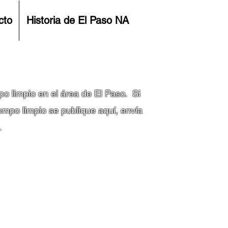
cto
Historia de El Paso NA
po limpio en el área de El Paso.
Si
empo limpio se publique aquí, envía
.